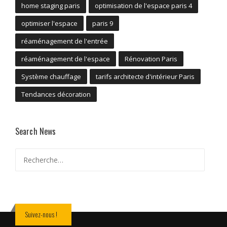
home staging paris
optimisation de l'espace paris 4
optimiser l'espace
paris 9
réaménagement de l'entrée
réaménagement de l'espace
Rénovation Paris
Système chauffage
tarifs architecte d'intérieur Paris
Tendances décoration
Search News
Rechercher :
Suivez-nous !