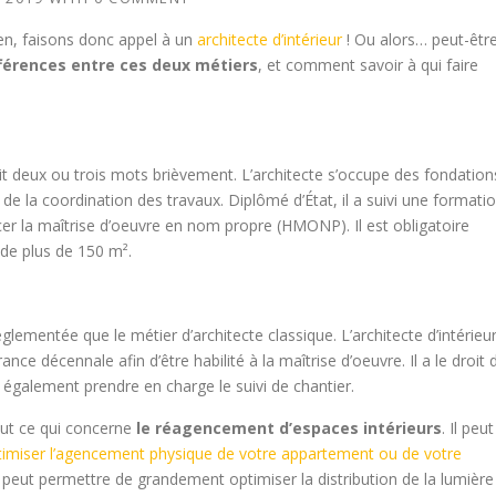
en, faisons donc appel à un
architecte d’intérieur
! Ou alors… peut-êtr
fférences entre ces deux métiers
, et comment savoir à qui faire
it deux ou trois mots brièvement. L’architecte s’occupe des fondation
t de la coordination des travaux. Diplômé d’État, il a suivi une formati
rcer la maîtrise d’oeuvre en nom propre (HMONP). Il est obligatoire
 de plus de 150 m².
lementée que le métier d’architecte classique. L’architecte d’intérieu
ce décennale afin d’être habilité à la maîtrise d’oeuvre. Il a le droit 
 également prendre en charge le suivi de chantier.
tout ce qui concerne
le réagencement d’espaces intérieurs
. Il peut
timiser l’agencement physique de votre appartement ou de votre
s peut permettre de grandement optimiser la distribution de la lumière