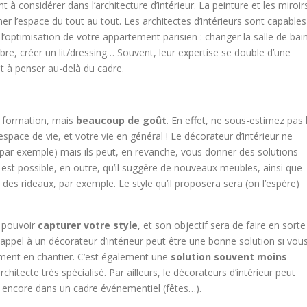
t à considérer dans l’architecture d’intérieur. La peinture et les miroir
 l’espace du tout au tout. Les architectes d’intérieurs sont capables
’optimisation de votre appartement parisien : changer la salle de bai
re, créer un lit/dressing… Souvent, leur expertise se double d’une
t à penser au-delà du cadre.
ne formation, mais
beaucoup de goût
. En effet, ne sous-estimez pas 
space de vie, et votre vie en général ! Le décorateur d’intérieur ne
 par exemple) mais ils peut, en revanche, vous donner des solutions
l est possible, en outre, qu’il suggère de nouveaux meubles, ainsi que
es rideaux, par exemple. Le style qu’il proposera sera (on l’espère)
e pouvoir
capturer votre style
, et son objectif sera de faire en sorte
appel à un décorateur d’intérieur peut être une bonne solution si vou
ment en chantier. C’est également une
solution souvent moins
rchitecte très spécialisé. Par ailleurs, le décorateurs d’intérieur peut
u encore dans un cadre événementiel (fêtes…).