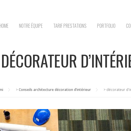
HOME
NOTRE ÉQUIPE
TARIF PRESTATIONS
PORTFOLIO
CO
: DÉCORATEUR D’INTÉRI
mi
>
Conseils architecture décoration d’intérieur
>
décorateur d'in