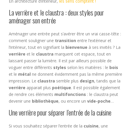
En architecture d’intérieur,
les sens comptent !
La verrière et le claustra : deux styles pour
aménager son entrée
Aménager une entrée peut s’avérer être un vrai casse-tête :
comment souligner une
transition
entre l’extérieur et
l’intérieur, tout en signifiant la
bienvenue
à ses invités ? La
verrière
et le
claustra
marquent cet espace, tout en
laissant passer la lumière. Il est par ailleurs possible de
voguer entre différents
styles
selon les matières : le
bois
et le
métal
ne donnent évidemment pas la même première
impression. Le
claustra
semble plus
design
, tandis que la
verrière
apparait plus
poétique
. Il est possible également
de rendre ces éléments
multifonctions
: le claustra peut
devenir une
bibliothèque
, ou encore un
vide-poche
…
Une verrière pour séparer l’entrée de la cuisine
Si vous souhaitez séparer l’entrée de la
cuisine
, une