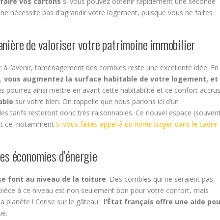
 faire vos cartons
si vous pouvez obtenir rapidement une seconde
 ne nécessite pas d’agrandir votre logement, puisque vous ne faites
nière de valoriser votre patrimoine immobilier
 à l’avenir, l’aménagement des combles reste une excellente idée. En
s,
vous augmentez la surface habitable de votre logement, et
s pourrez ainsi mettre en avant cette habitabilité et ce confort accrus
able
sur votre bien. On rappelle que nous parlons ici d’un
es tarifs resteront donc très raisonnables. Ce nouvel espace (souven
 Et ce, notamment
si vous faites appel à un
home stager
dans le cadre
des économies d’énergie
e font au niveau de la toiture
. Des combles qui ne seraient pas
ièce à ce niveau est non seulement bon pour votre confort, mais
 planète ! Cerise sur le gâteau :
l’État français offre une aide po
ue.