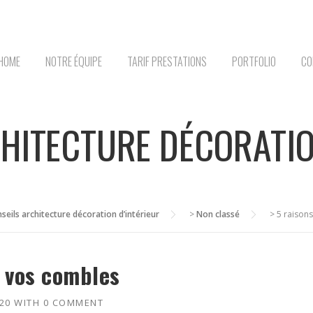
HOME
NOTRE ÉQUIPE
TARIF PRESTATIONS
PORTFOLIO
CO
HITECTURE DÉCORATIO
seils architecture décoration d’intérieur
>
Non classé
>
5 raison
 vos combles
20
WITH
0 COMMENT