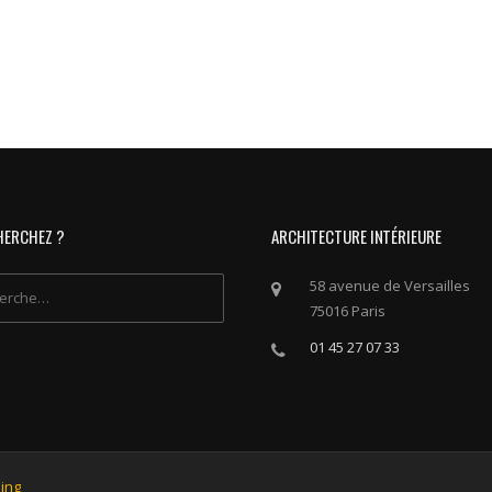
HERCHEZ ?
ARCHITECTURE INTÉRIEURE
her :
58 avenue de Versailles
75016 Paris
01 45 27 07 33
ing