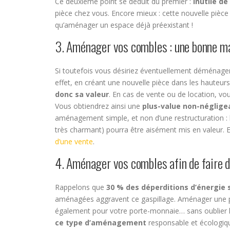
Ce deuxième point se déduit du premier :
inutile de
pièce chez vous. Encore mieux : cette nouvelle pièce
qu’aménager un espace déjà préexistant !
3. Aménager vos combles : une bonne ma
Si toutefois vous désiriez éventuellement déménager
effet, en créant une nouvelle pièce dans les hauteur
donc sa valeur
. En cas de vente ou de location, vou
Vous obtiendrez ainsi une
plus-value non-néglige
aménagement simple, et non d’une restructuration : l
très charmant) pourra être aisément mis en valeur.
d’une vente
.
4. Aménager vos combles afin de faire 
Rappelons que
30 % des déperditions d’énergie s
aménagées aggravent ce gaspillage. Aménager une p
également pour votre porte-monnaie… sans oublier la
ce type d’aménagement
responsable et écologiq