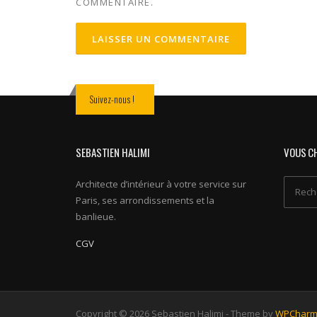
COMMENTAIRE.
Suivez-nous !
SEBASTIEN HALIMI
VOUS C
Architecte d’intérieur à votre service sur
Recherc
Paris, ses arrondissements et la
banlieue.
CGV
Copyright © 2026 Sebastien Halimi - Theme by
WPCharm