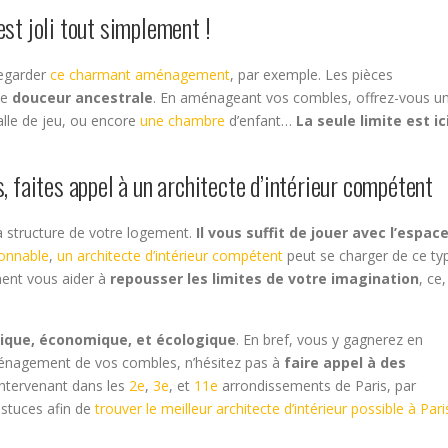
st joli tout simplement !
regarder
ce charmant aménagement
, par exemple. Les pièces
ne
douceur ancestrale
. En aménageant vos combles, offrez-vous u
salle de jeu, ou encore
une chambre
d’enfant…
La seule limite est ic
 faites appel à un architecte d’intérieur compétent
a structure de votre logement.
Il vous suffit de jouer avec l’espac
sonnable
,
un architecte d’intérieur compétent
peut se charger de ce ty
ent vous aider à
repousser les limites de votre imagination
, ce,
ique, économique, et écologique
. En bref, vous y gagnerez en
aménagement de vos combles, n’hésitez pas à
faire appel à des
e intervenant dans les
2e
,
3e
, et
11e
arrondissements de Paris, par
astuces afin de
trouver le meilleur architecte d’intérieur possible à Pari