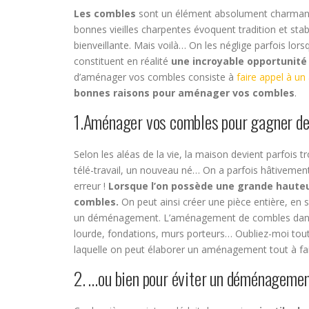
Les combles
sont un élément absolument charmant :
bonnes vieilles charpentes évoquent tradition et sta
bienveillante. Mais voilà… On les néglige parfois lors
constituent en réalité
une incroyable opportunité
d’aménager vos combles consiste à
faire appel à un
bonnes raisons pour aménager vos combles
.
1.Aménager vos combles pour gagner de
Selon les aléas de la vie, la maison devient parfois t
télé-travail, un nouveau né… On a parfois hâtivement
erreur !
Lorsque l’on possède une grande hauteur
combles.
On peut ainsi créer une pièce entière, e
un déménagement. L’aménagement de combles dans ce
lourde, fondations, murs porteurs… Oubliez-moi tout 
laquelle on peut élaborer un aménagement tout à fa
2. …ou bien pour éviter un déménageme